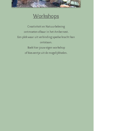
Workshops
Creativiteit en Natuurbeleving
ontmoeten elkaar in het Ambernest.
Een plek waar uit verbinding speelse kracht kan
ontstaan.
Boek hier jouw eigen workshop
of kies eentje uit de mogelijkheden.