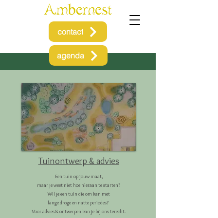
contact
agenda
Tuinontwerp & advies
Een tuin op jouw maat,
maar je weet niet hoe hieraan te starten?
Wil je een tuin die om kan met
lange droge en natte periodes?
Voor advies & ontwerpen kan je bij ons terecht.