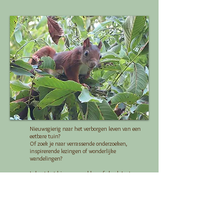
Nieuwsgierig naar het verborgen leven van een
eetbare tuin?
Of zoek je naar verrassende onderzoeken,
inspirerende lezingen of wonderlijke
wandelingen?
Je leest het hier op onze blog, of check Instagram
voor meer recentere events...
Op ontdekking
Hoe meer ik ontdek, hoe meer ik wil weten
Hoe meer ik weet, hoe meer ik wil creëren