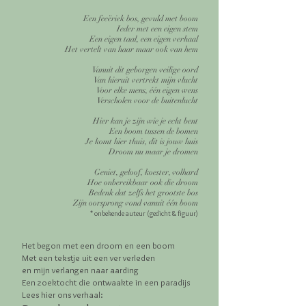
Een feeëriek bos, gevuld met boom
Ieder met een eigen stem
Een eigen taal, een eigen verhaal
Het vertelt van haar maar ook van hem
Vanuit dit geborgen veilige oord
Van hieruit vertrekt mijn vlucht
Voor elke mens, één eigen wens
Verscholen voor de buitenlucht
Hier kan je zijn wie je echt bent
Een boom tussen de bomen
Je komt hier thuis, dit is jouw huis
Droom nu maar je dromen
Geniet, geloof, koester, volhard
Hoe onbereikbaar ook die droom
Bedenk dat zelfs het grootste bos
Zijn oorsprong vond vanuit één boom
* onbekende auteur (gedicht & figuur)
Het begon met een droom en een boom
Met een tekstje uit een ver verleden
en mijn verlangen naar aarding
Een zoektocht die ontwaakte in een paradijs
Lees hier ons verhaal: