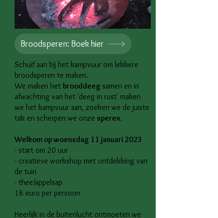
Broodsperen: Boek hier
Schuif aan bij het kampvuur om lekkere
broodsperen te maken.
We maken het
brooddeeg
samen en in
afwachting van het 'deeg in rust' maken
we het kampvuur aan, zoeken we de juiste
tak en scherpen we onze
speren
.
Welkom op woensdag 11 januari 2023
- start om 20 uur
- creatieve workshop met ontdekking van
de tuin
- thee/appelsap
18 euro per persoon
Heerlijk in de buitenlucht ontmoeten we