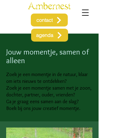
contact
agenda
Jouw momentje, samen of
alleen
Zoek je een momentje in de natuur, klaar
om iets nieuws te ontdekken?
Zoek je een momentje samen met je zoon,
dochter, partner, ouder, vrienden?
Ga je graag eens samen aan de slag?
Boek bij ons jouw creatief momentje.