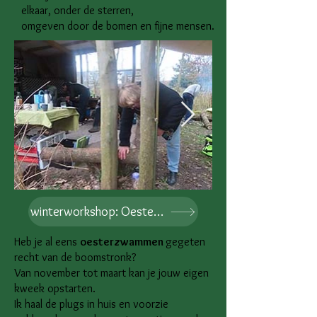
elkaar, onder de sterren,
omgeven door de bomen en fijne mensen.
winterworkshop: Oesterzwammen
Heb je al eens
oesterzwammen
gegeten
recht van de boomstronk?
Van november tot maart kan je jouw eigen
kweek opstarten.
Ik haal de plugs in huis en v
oorzie