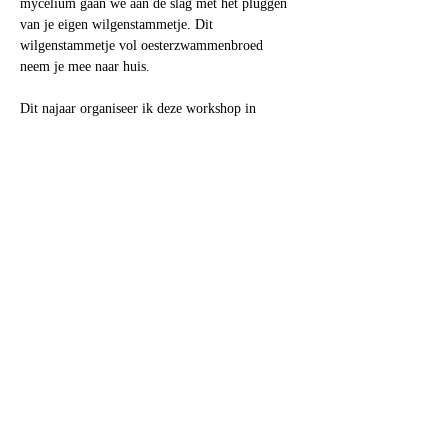
mycelium gaan we aan de slag met het pluggen 
van je eigen wilgenstammetje. Dit 
wilgenstammetje vol oesterzwammenbroed 
neem je mee naar huis.
Dit najaar organiseer ik deze workshop in 
samenwerking met Velt Scheldevallei: 
zat 
21 november 9.30 -12.30
Inschrijven kan via hun site: 
https://velt.nu/velt-
scheldevallei
Ambernest
Gelegen in het mooie Merelbeke Flora
Oost Vlaanderen,
België
Volg ons
hier