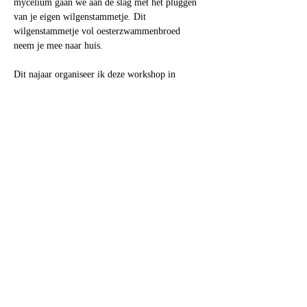
mycelium gaan we aan de slag met het pluggen 
van je eigen wilgenstammetje. Dit 
wilgenstammetje vol oesterzwammenbroed 
neem je mee naar huis.
Dit najaar organiseer ik deze workshop in 
samenwerking met Eetbos Deinze: 
zo 29  
november 9.15 -12.30
Inschrijven kan via hun site: 
https://www.eetbos-
deinze.be/evenementen
Ambernest
Gelegen in het mooie Merelbeke Flora
Oost Vlaanderen,
België
Volg ons
hier